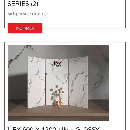
SERIES (2)
Sırlı porselen karolar
İNDIRMEK
ILEX 600 X 1200 MM - GLOSSY